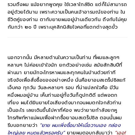
รวมถึงผม แม้อยากพูดคุย ใช้เวลาใกล้ชิด แต่ก็ไม่สามารถ
อยู่ด้วยได้นาน เพราะความเป็นคนเจ้าอารมณ์ของท่าน ใน
ชีวิตคู่ของท่าน ตากับยายผมอยู่บ้านเดียวกัน ถึงกับไม่คุย
กันกว่า ๒๐ ปี เพราะบุคลิกนิสัยใจคอที่แตกต่างสุดขั้ว
นอกจากนั้น มีหลายด้านในความเป็นท่าน ที่ผมและลูกๆ
หลานๆ ไม่ค่อยเข้าใจนัก ยกตัวอย่างเช่น สมัยสักสิบปีที่
ผ่านมา ยายมักจะโทรหาผมและทุกคนในบ้านด้วยท่าที
จริงจังเพื่อสั่งซื้อของอย่างหนึ่ง นั่นคือยาอมสเตร็ปซิลแก้
เจ็บคอ ทุกวัน วันละหลายๆ รอบ ที่น่าแปลกใจคือ มีวัน
หนึ่งผมอยู่บ้าน เห็นท่านอยู่ทั้งวันก็ดูปกติดี แต่พอตก
เที่ยง ผมได้ยินยายไอเสียงดังมากจนผมตกใจกลัวท่าน
เป็นอะไร เลยเดินขึ้นไปหาที่ห้อง พบว่ายายกำลังยกหู
โทรศัพท์หาแม่ผมเพื่อฝากซื้อยาอมสเตร็ปซิล ตอนนั้นผม
รีบบอกยายว่า
“ยาย ผมเพิ่งซื้อมาให้เมื่อวานเอง กล่อง
ใหญ่เลย หมดแล้วหรอครับ”
ยายผมตอบกลับมาว่า
“เออ!