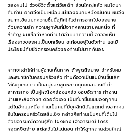
ของผมไป ช่วงชีวิตตั้งแต่วัยเด็ก ส่วนใหญ่แล้ว ผมโตมา
กับท่าน ยายจึงเป็นเหมือนแม่ของผมคนหนึ่งเช่นกัน ผมจึง
อยากเขียนบทความชิ้นนี้อุทิศให้แด่การจากไปของยาย
ด้วยความรัก ความผูกพันที่มีจากหลานชายคนหนึ่ง ที่
สำคัญ ผมเชื่อว่าหากท่านได้อ่านบทความนี้ อาจจะเห็น
เรื่องราวของผมเป็นบทเรียน สะท้อนอยู่ในตัวท่าน และมี
ประโยชน์กับชีวิตครอบครัวของท่านไม่มากก็น้อย
หากจะเล่าให้ท่านผู้อ่านเห็นภาพ ถ้าพูดถึงยาย สำหรับผม
และสมาชิกในครอบครัวแล้ว ท่านถือว่าเป็นแม่บ้านชั้นเลิศ
ใส่ใจดูแลความเป็นอยู่ของลูกหลานทุกคนอย่างดี ทำ
อาหารเก่ง เป็นผู้หญิงคล่องแคล่ว ชอบจัดการ ทำงาน
บ้านและสิ่งต่างๆ ด้วยตัวเอง เป็นที่น่าชื่นชมของทุกคน
แต่ในอีกมุมหนึ่ง ท่านเป็นคนที่มีบุคลิกนิสัยแตกต่างจากคน
อื่นในครอบครัวโดยสิ้นเชิง กล่าวคือท่านเป็นคนที่เต็มไป
ด้วยอารมณ์ความรู้สึก โผงผาง เจ้าอารมณ์ โกรธ
หงุดหงิดง่าย แต่ละวันไม่แน่นอน ทำให้ลูกหลานส่วนใหญ่