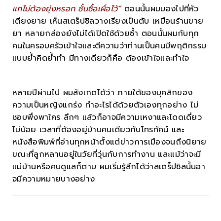
แกไม่ต้องยุ่งหรอก ชั้นซื้อเผื่อไว้”
ตอนนั้นผมมองไปที่หัว
เตียงยาย เห็นสเตร็ปซิลวางเรียงเป็นตับ เหมือนร้านขาย
ยา หลายกล่องยังไม่ได้เปิดใช้ด้วยซ้ำ ตอนนั้นผมกับทุก
คนในครอบครัวเข้าใจและตีความว่าท่านเป็นคนมีพฤติกรรม
แบบย้ำคิดย้ำทำ มีทางเดียวก็คือ ต้องเข้าใจและทำใจ
หลายปีผ่านไป ผมสังเกตได้ว่า ภายใต้ของบุคลิกของ
ความเป็นหญิงแกร่ง ทำอะไรได้ด้วยตัวเองทุกอย่าง ไม่
ชอบพึ่งพาใคร ลึกๆ แล้วก็อาจมีความเหงาและโดดเดี่ยว
ไม่น้อย เวลาที่ต้องอยู่บ้านคนเดียวกับโทรทัศน์ และ
หนังสือพิมพ์ที่อ่านทุกหน้าตั้งแต่ข่าวการเมืองจนถึงนิยาย
ขณะที่ลูกหลานอยู่ในวัยที่วุ่นกับการทำงาน และแม้ว่าจะมี
แม่บ้านหรือคนดูแลก็ตาม ผมเริ่มรู้สึกได้ว่าสเตร็ปซิลนั้นอา
จมีความหมายบางอย่าง