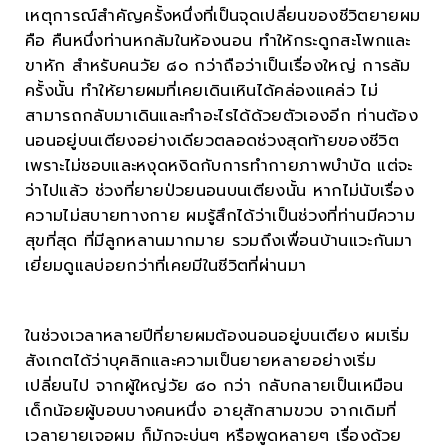
เหตุการณ์สำคัญครั้งหนึ่งที่เป็นจุดเปลี่ยนของชีวิตยายผม
คือ คืนหนึ่งท่านหกล้มในห้องนอน ทำให้กระดูกสะโพกและ
ขาหัก สำหรับคนวัย ๘๐ กว่าถือว่าเป็นเรื่องใหญ่ การล้ม
ครั้งนั้น ทำให้ยายผมที่เคยเดินเหินได้คล่องแคล่ว ไม่
สามารถกลับมาเดินและทำอะไรได้ด้วยตัวเองอีก ท่านต้อง
นอนอยู่บนเตียงอย่างเดียวตลอดช่วงสุดท้ายของชีวิต
เพราะไม่ชอบและหงุดหงิดกับการทำกายภาพบำบัด แต่จะ
ว่าไปแล้ว ช่วงที่ยายป่วยนอนบนเตียงนั้น หากไม่นับเรื่อง
ความไม่สบายทางกาย ผมรู้สึกได้ว่าเป็นช่วงที่ท่านมีความ
สุขที่สุด ที่มีลูกหลานมากมาย รวมถึงเพื่อนบ้านแวะกันมา
เยี่ยมดูแลบ่อยกว่าที่เคยมีในชีวิตที่ผ่านมา
ในช่วงเวลาหลายปีที่ยายผมต้องนอนอยู่บนเตียง ผมเริ่ม
สังเกตได้ว่าบุคลิกและความเป็นยายหลายอย่างเริ่ม
เปลี่ยนไป จากผู้ใหญ่วัย ๘๐ กว่า กลับกลายเป็นเหมือน
เด็กน้อยผู้บอบบางคนหนึ่ง อายุสักสามขวบ จากเดิมที่
เวลายายเจอผม ก็มักจะบ่นๆ หรือพูดหลายๆ เรื่องด้วย