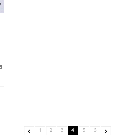
ิ
1
2
3
4
5
6