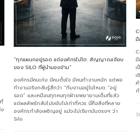
C
ม
C
ม
“ทุกแผนกอยู่รอด แต่องค์กรไม่โต: สัญญาณเงียบ
เ
ของ SILO ที่ผู้นำมองข้าม”
เ
องค์กรมีคนเก่ง มีคนตั้งใจ มีคนทำงานหนัก แต่พอ
ค
ทำงานจริงกลับรู้สึกว่า “ทีมงานอยู่ในโหมด “อยู่
ก
รอด” และเหมือนทุกคนทุกฝ่ายพยายามเต็มที่แล้ว
ี่
แต่ผลลัพธ์กลับไม่ขยับไปเท่าที่ควร นี่คือสิ่งที่หลาย
ัง
องค์กรกำลังเผชิญอยู่ แม้จะไม่เรียกมันตรงๆ ว่า
3
Silo